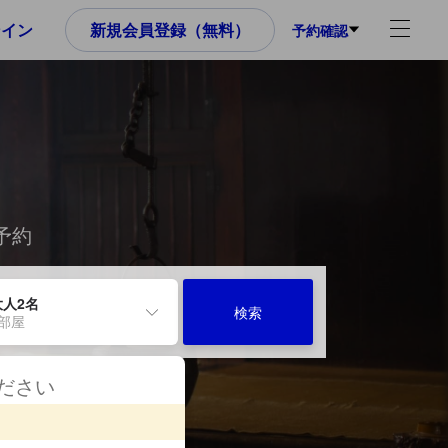
ンイン
新規会員登録（無料）
予約確認
予約
大人2名
検索
1部屋
ください