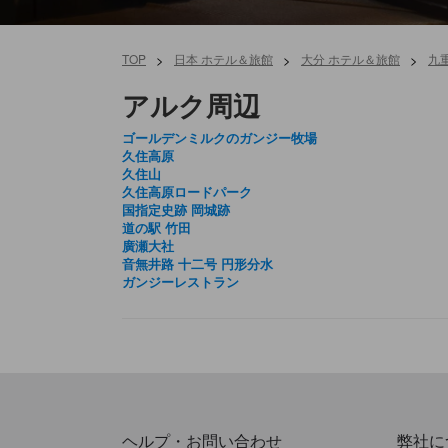
TOP
>
日本 ホテル＆旅館
>
大分 ホテル＆旅館
>
九
アルク周辺
ゴールデンミルクのガンジー牧場
久住高原
久住山
久住高原ロードパーク
国指定史跡 岡城跡
道の駅 竹田
廣瀬大社
音無井路 十二号 円形分水
ガンジーレストラン
ヘルプ・お問い合わせ
弊社に