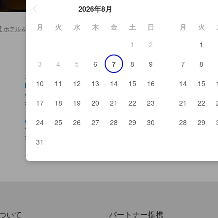
2026年8月
月
火
水
木
金
土
日
月
火
重 ホテル＆旅館
>
アルク
1
2
1
3
4
5
6
7
8
9
7
8
レストラン メテオ
ス
カフェボイボイ
武
10
11
12
13
14
15
16
14
15
餃子の音吉
た
星野古やかた
豆
久住高原カボ
鳥
17
18
19
20
21
22
23
21
22
くじゅうワイナリー石ヶ間スタジオ
ア
みんわ亭古屋の森
ガ
24
25
26
27
28
29
30
28
29
モールカフェ
幻
オーガニックフードブッフェレストランのやさい
31
ついて
パートナー提携