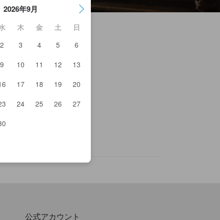
2026年9月
水
木
金
土
日
2
3
4
5
6
9
10
11
12
13
テーキハウスヒルズ
田桜
16
17
18
19
20
ぬきや
腐花橋涼り
屋
23
24
25
26
27
ルク
ニ湯本舗 天風庵
30
水亭 益魅
公式アカウント