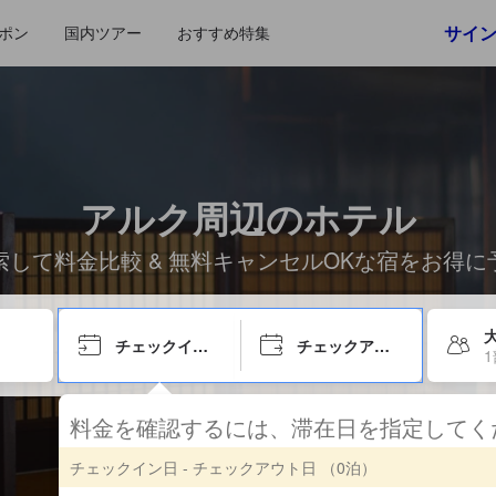
サイ
ポン
国内ツアー
おすすめ特集
アルク周辺のホテル
索して料金比較 & 無料キャンセルOKな宿をお得に
チェックイン日
チェックアウト日
料金を確認するには、滞在日を指定して
チェックイン日 - チェックアウト日
（0泊）