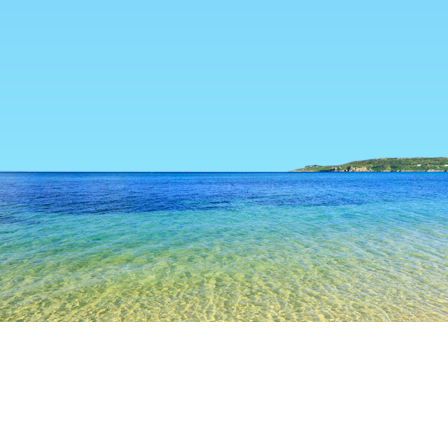
TOP
日本の宿泊施設
千葉の宿泊施設
柏の宿泊施設
戸定邸
人気のチェックイン日