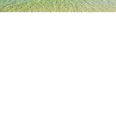
TOP
日本の宿泊施設
千葉の宿泊施設
柏の宿泊施設
五香病
人気のチェックイン日
今夜
8月7日
明日
8月8日
今週末
8月8日
-
8月9日
来週末
8月15日
-
8月16日