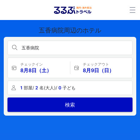
五香病院周辺のホテル
五香病院
チェックイン
チェックアウト
8月8日（土）
8月9日（日）
1
部屋/
2
名(大人)/
0
子ども
検索