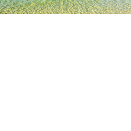
TOP
日本の宿泊施設
長野の宿泊施設
軽井沢の宿泊施設
布
人気のチェックイン日
今夜
8月6日
明日
8月7日
今週末
8月8日
-
8月9日
来週末
8月15日
-
8月16日