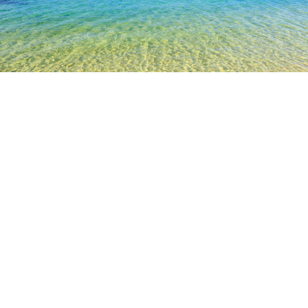
TOP
日本の宿泊施設
長野の宿泊施設
軽井沢の宿泊施設
小
人気のチェックイン日
今夜
8月6日
明日
8月7日
今週末
8月8日
-
8月9日
来週末
8月15日
-
8月16日
小諸病院のホテル & 旅館