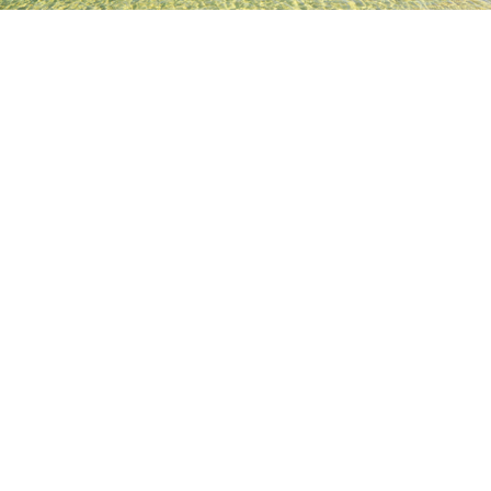
TOP
日本の宿泊施設
長野の宿泊施設
軽井沢の宿泊施設
居
人気のチェックイン日
今夜
8月9日
明日
8月10日
来週末
8月15日
-
8月16日