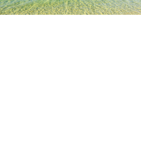
TOP
日本の宿泊施設
長野の宿泊施設
軽井沢の宿泊施設
東
人気のチェックイン日
今夜
8月7日
明日
8月8日
今週末
8月8日
-
8月9日
来週末
8月15日
-
8月16日