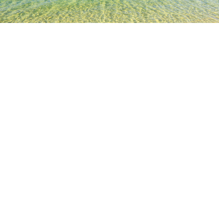
TOP
日本の宿泊施設
静岡の宿泊施設
伊豆の宿泊施設
稲田
人気のチェックイン日
今夜
8月10日
明日
8月11日
今週末
8月15日
-
8月16日
来週末
8月22日
-
8月23日