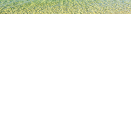
TOP
日本の宿泊施設
静岡の宿泊施設
伊豆の宿泊施設
Cafe 
人気のチェックイン日
今夜
8月10日
明日
8月11日
今週末
8月15日
-
8月16日
来週末
8月22日
-
8月23日