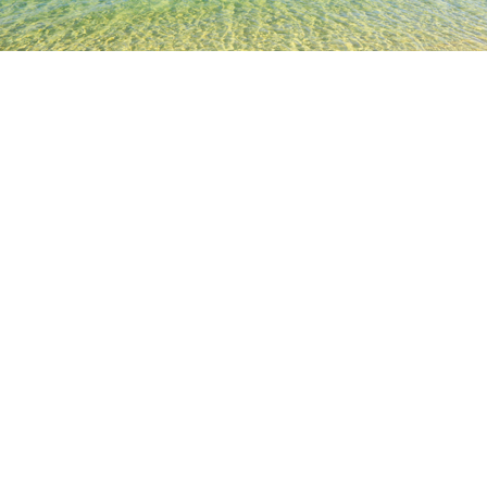
TOP
日本の宿泊施設
福島の宿泊施設
猪苗代の宿泊施設
駅
人気のチェックイン日
今夜
8月7日
明日
8月8日
今週末
8月8日
-
8月9日
来週末
8月15日
-
8月16日