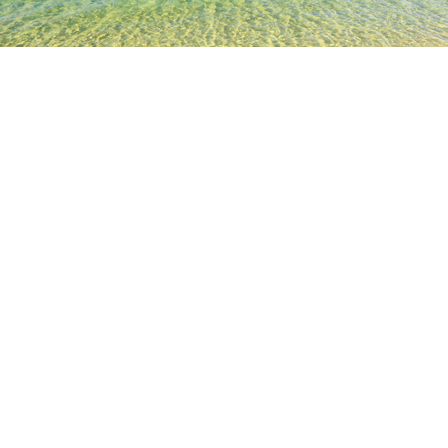
TOP
日本の宿泊施設
岩手の宿泊施設
洋野の宿泊施設
宿野
人気のチェックイン日
今夜
8月7日
明日
8月8日
今週末
8月8日
-
8月9日
来週末
8月15日
-
8月16日