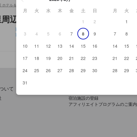
川 ホテル＆旅館
>
南アルプス ヘルシー美里
月
火
水
木
金
土
日
月
火
里周辺
1
2
1
南アルプス邑野鳥公園
赤
3
4
5
6
7
8
9
7
8
南アルプスプラザ 早川舎
田
10
11
12
13
14
15
16
14
15
17
18
19
20
21
22
23
21
22
24
25
26
27
28
29
30
28
29
31
ついて
パートナー提携
社
宿泊施設の登録
アフィリエイトプログラムのご案内