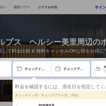
サイ
ポン
国内ツアー
おすすめ特集
ルプス ヘルシー美里周辺の
索して料金比較 & 無料キャンセルOKな宿をお得に
チェックイン日
チェックアウト日
料金を確認するには、滞在日を指定して
チェックイン日 - チェックアウト日
（0泊）
2026年8月