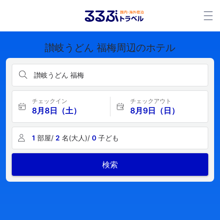
讃岐うどん 福梅周辺のホテル
讃岐うどん 福梅
チェックイン
チェックアウト
8月8日（土）
8月9日（日）
1
部屋/
2
名(大人)/
0
子ども
検索