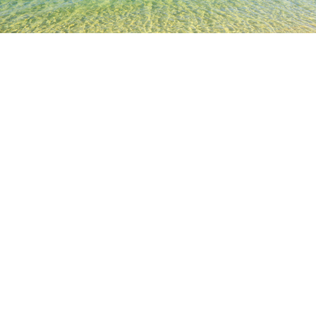
TOP
日本の宿泊施設
静岡の宿泊施設
御殿場の宿泊施設
讃岐
人気のチェックイン日
今夜
8月7日
明日
8月8日
今週末
8月8日
-
8月9日
来週末
8月15日
-
8月16日