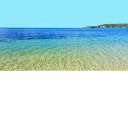
TOP
日本の宿泊施設
静岡の宿泊施設
御殿場の宿泊施設
ベ
人気のチェックイン日
今夜
8月9日
明日
8月10日