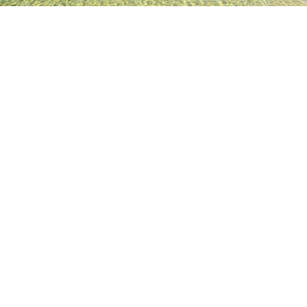
TOP
日本の宿泊施設
福岡県の宿泊施設
福岡の宿泊施設
ザ・
人気のチェックイン日
今夜
8月8日
明日
8月9日
来週末
8月15日
-
8月16日