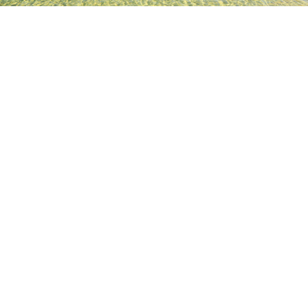
TOP
日本の宿泊施設
福岡の宿泊施設
筑紫野の宿泊施設
シ
人気のチェックイン日
今夜
8月9日
明日
8月10日
来週末
8月15日
-
8月16日