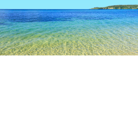
TOP
日本の宿泊施設
茨城の宿泊施設
つくばの宿泊施設
取
水戸
つくば
ひたちなか
神栖
潮来
大子
土浦
取手
牛久
阿見
万博記念公園駅
八坂神社
旧取手宿本陣染野家住宅
Yaoko
Mr.MAX
人気のチェックイン日