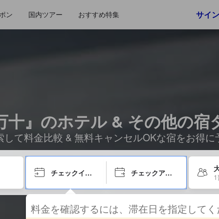
サイ
ポン
国内ツアー
おすすめ特集
万十』のホテル & その他の宿
索して料金比較 & 無料キャンセルOKな宿をお得に
チェックイン日
チェックアウト日
料金を確認するには、滞在日を指定して