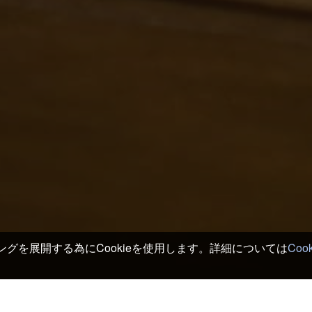
グを展開する為にCookieを使用します。詳細については
Coo
万十 ホテル＆旅館
>
四万十