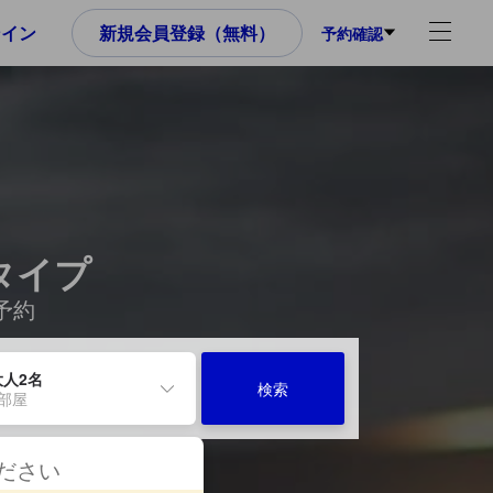
ンイン
新規会員登録（無料）
予約確認
タイプ
予約
大人2名
検索
1部屋
ください