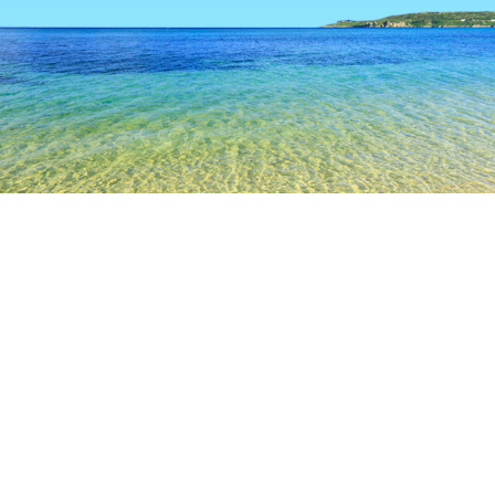
TOP
日本の宿泊施設
山形の宿泊施設
寒河江の宿泊施設
寒
山形
鶴岡
米沢
寒河江
東根
新庄
南陽
寒河江
朝日
道の駅寒河江チェリーランド
さくらんぼセンター
寒河江
人気のチェックイン日