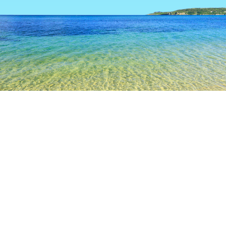
TOP
日本の宿泊施設
岡山の宿泊施設
新見の宿泊施設
新見
岡山
倉敷
津山
真庭
高梁
美作
新見
新見
新潟中央病院
渡辺病院
三室川ダム
備中神代駅
坂
人気のチェックイン日