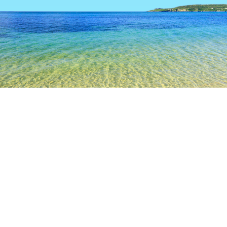
TOP
日本の宿泊施設
愛知の宿泊施設
名古屋の宿泊施設
千
名古屋
豊橋
刈谷
知多
豊田
岡崎
一宮
栄
名古屋駅
金山
千種
楠
名古屋城
興正寺公園
地下鉄 八事駅
名古屋大学東山キャンパス
人気のチェックイン日