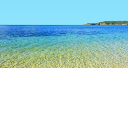
TOP
日本の宿泊施設
香川の宿泊施設
まんのうの宿泊施設
高松
丸亀
琴平
小豆島
観音寺
讃岐
まん
まんのう
谷川米穀店
小縣家
国営讃岐まんのう公園
道の駅こと