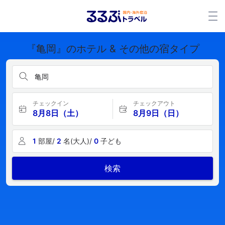
『亀岡』のホテル & その他の宿タイプ
亀岡
チェックイン
チェックアウト
8月8日（土）
8月9日（日）
1
部屋/
2
名(大人)/
0
子ども
検索