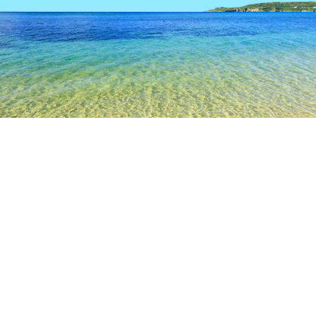
TOP
日本の宿泊施設
京都府の宿泊施設
京都の宿泊施設
亀
京都
舞鶴
京丹後
福知山
宮津
宇治
南丹
河原町
祇園
亀岡
嵐山
北
大原
京都中心
ファーマーズマーケット たわわ朝霧
出雲大神宮
稗田野神
人気のチェックイン日