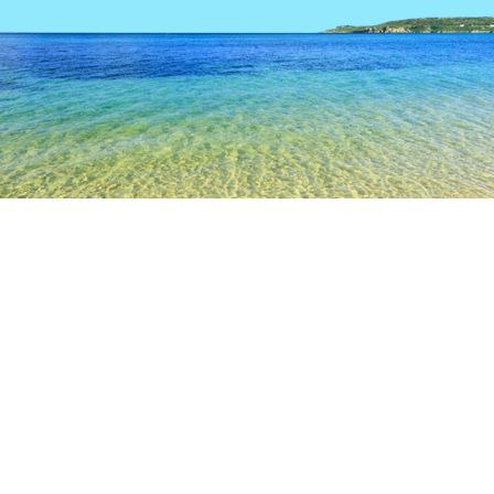
TOP
日本の宿泊施設
大分の宿泊施設
玖珠の宿泊施設
玖珠
別府
大分
由布
中津
九重
日田
津久見
玖珠
道の駅童話の里くす
北山田駅
新屋敷温泉
杉川地駅
人気のチェックイン日