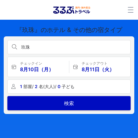
『玖珠』のホテル & その他の宿タイプ
玖珠
チェックイン
チェックアウト
8月10日（月）
8月11日（火）
1
部屋/
2
名(大人)/
0
子ども
検索