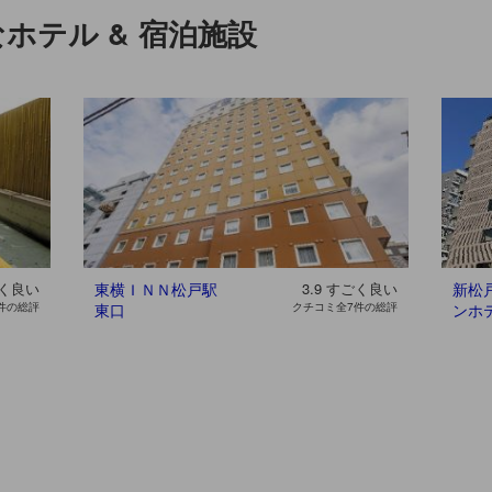
ホテル & 宿泊施設
く良い
東横ＩＮＮ松戸駅
3.9
すごく良い
新松
件の総評
東口
クチコミ全7件の総評
ンホ