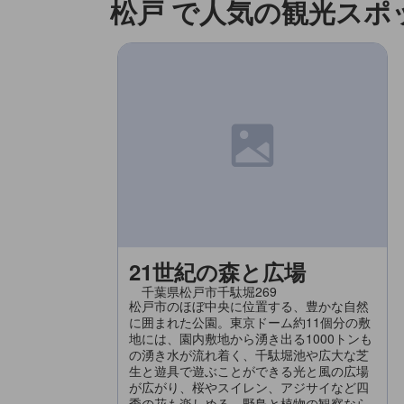
松戸 で人気の観光スポ
21世紀の森と広場
千葉県松戸市千駄堀269
松戸市のほぼ中央に位置する、豊かな自然
に囲まれた公園。東京ドーム約11個分の敷
地には、園内敷地から湧き出る1000トンも
の湧き水が流れ着く、千駄堀池や広大な芝
生と遊具で遊ぶことができる光と風の広場
が広がり、桜やスイレン、アジサイなど四
季の花も楽しめる。野鳥と植物の観察なら