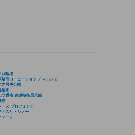
戸競輪場
家焙煎コーヒーショップ マルシェ
木内歴史公園
愛梨園
土交通省 建設技術展示館
厳寺
シーヌ プロフォンド
ティスリ・シノー
ィマーレ