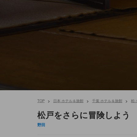
TOP
>
日本 ホテル＆旅館
>
千葉 ホテル＆旅館
>
柏
松戸をさらに冒険しよう
野田