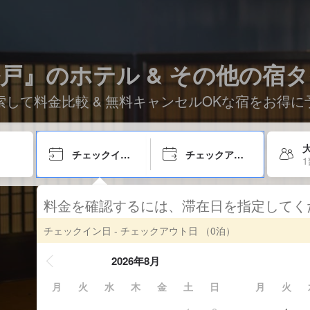
戸』のホテル & その他の宿
索して料金比較 & 無料キャンセルOKな宿をお得に
チェックイン日
チェックアウト日
料金を確認するには、滞在日を指定して
チェックイン日 - チェックアウト日
（0泊）
2026年8月
月
火
水
木
金
土
日
月
火