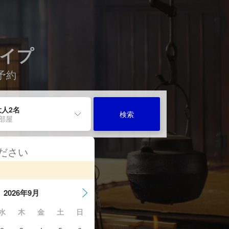
タイプ
予約
大人2名
検索
1部屋
ください
2026年9月
水
木
金
土
日