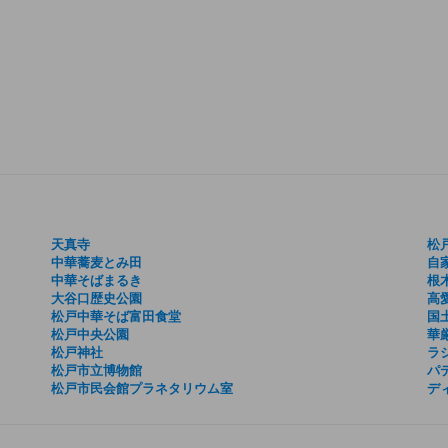
天真寺
松
中華蕎麦とみ田
自
中華そばまるき
根
大谷口歴史公園
高
松戸中華そば富田食堂
国
松戸中央公園
華
松戸神社
ラ
松戸市立博物館
パ
松戸市民会館プラネタリウム室
デ