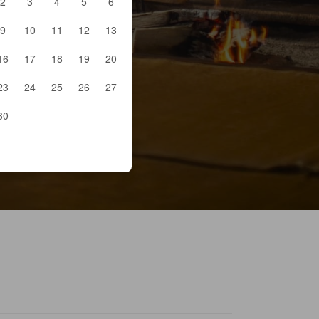
2
3
4
5
6
9
10
11
12
13
16
17
18
19
20
23
24
25
26
27
30