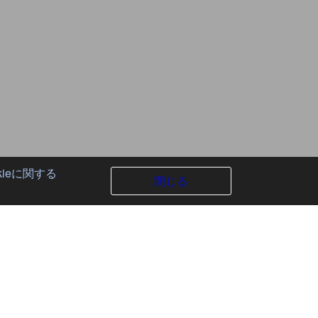
kieに関する
閉じる
場合があります。予めご確認の上お出かけください。
情報提供：るるぶDATA