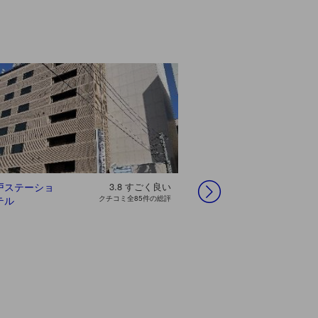
戸ステーショ
3.8
すごく良い
ホテル バリバ
テル
クチコミ全85件の総評
リ 松戸