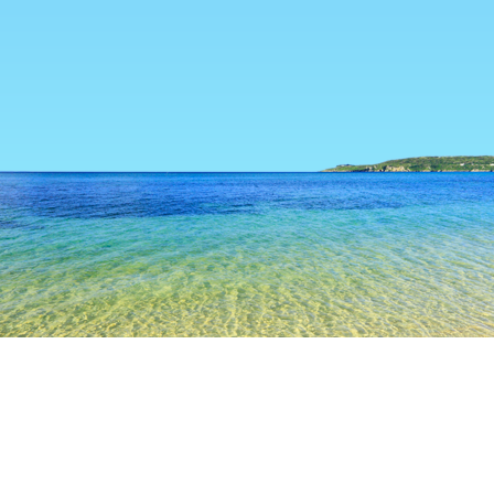
TOP
日本の宿泊施設
長野の宿泊施設
軽井沢の宿泊施設
御
長野
松本
軽井沢
飯田
茅野
諏訪
上田
小諸
御代田
信濃追分駅