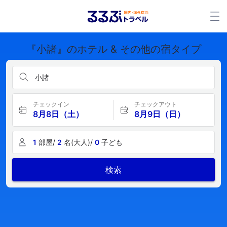
『小諸』のホテル & その他の宿タイプ
小諸
チェックイン
チェックアウト
8月8日（土）
8月9日（日）
1
部屋/
2
名(大人)/
0
子ども
検索