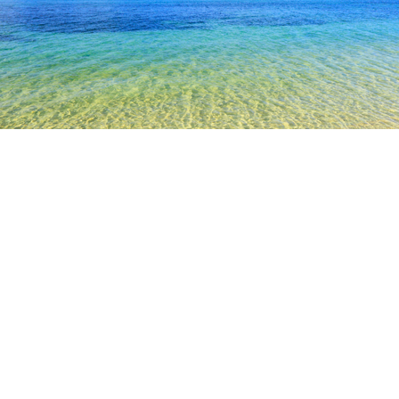
TOP
日本の宿泊施設
長野の宿泊施設
軽井沢の宿泊施設
小
長野
松本
軽井沢
飯田
茅野
諏訪
上田
小諸
御代田
信濃追分駅
小山敬三美術館
小諸城大手門
藤村記念館
足柄門
人気のチェックイン日