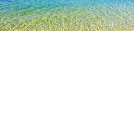
TOP
日本の宿泊施設
石川の宿泊施設
金沢の宿泊施設
その
羽咋
かほく
宝達志水
内灘
津幡
近岡
そ
人気のチェックイン日
今夜
8月7日
明日
8月8日
今週末
8月8日
-
8月9日
来週末
8月15日
-
8月16日