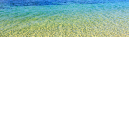
TOP
日本の宿泊施設
群馬の宿泊施設
伊勢崎の宿泊施設
桐
草津
渋川
高崎
みなかみ
伊勢崎
嬬恋
前
太田
桐生
玉村
MEGAドン・キホーテ桐生店
ぐんま昆虫の森
群馬大学工
人気のチェックイン日
今夜
8月9日