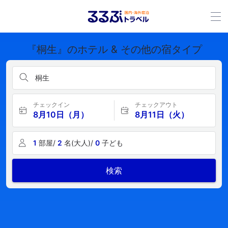
『桐生』のホテル & その他の宿タイプ
桐生
チェックイン
チェックアウト
8月10日（月）
8月11日（火）
1
部屋/
2
名(大人)/
0
子ども
検索