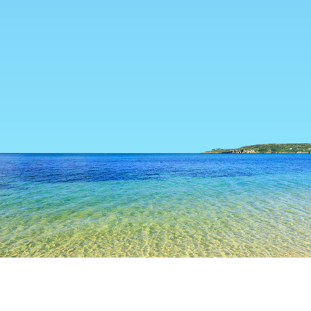
TOP
日本の宿泊施設
島根の宿泊施設
浜田の宿泊施設
浜田
松江
出雲
浜田
隠岐の島
津和野
安来
大