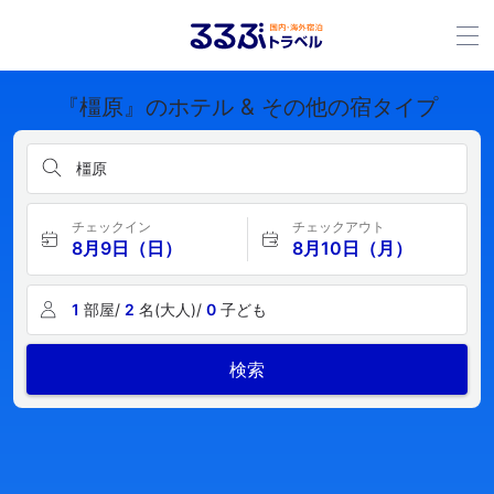
『橿原』のホテル & その他の宿タイプ
橿原
チェックイン
チェックアウト
8月9日（日）
8月10日（月）
1
部屋/
2
名(大人)/
0
子ども
検索