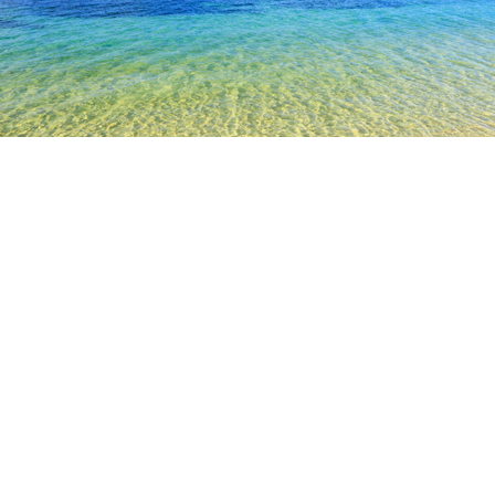
TOP
日本の宿泊施設
奈良の宿泊施設
明日香の宿泊施設
橿
奈良
明日香
吉野
十津川
生駒
五條
宇陀
橿原
桜井
斑鳩
香芝
飛鳥寺
スタジオヤマトザクラ
唐古鍵考古学博物館
今井まちなみ
人気のチェックイン日
今夜
8月8日