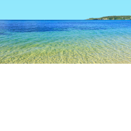
TOP
日本の宿泊施設
北海道の宿泊施設
旭川の宿泊施設
東
札幌
函館
登別
旭川
釧路
十勝
富良野
層雲峡
東川
東神楽
深川
旭川空港
大雪山カントリークラブ
道の駅ひがしかわ道草館
蝦夷ラ